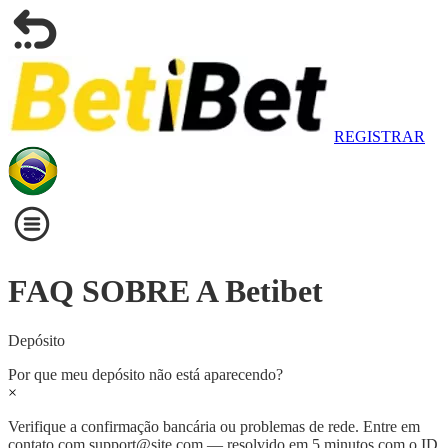
REGISTRAR
FAQ SOBRE A Betibet
Depósito
Por que meu depósito não está aparecendo?
×
Verifique a confirmação bancária ou problemas de rede. Entre em
contato com
support@site.com
— resolvido em 5 minutos com o ID