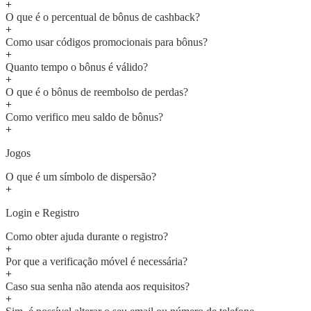
+
O que é o percentual de bônus de cashback?
+
Como usar códigos promocionais para bônus?
+
Quanto tempo o bônus é válido?
+
O que é o bônus de reembolso de perdas?
+
Como verifico meu saldo de bônus?
+
Jogos
O que é um símbolo de dispersão?
+
Login e Registro
Como obter ajuda durante o registro?
+
Por que a verificação móvel é necessária?
+
Caso sua senha não atenda aos requisitos?
+