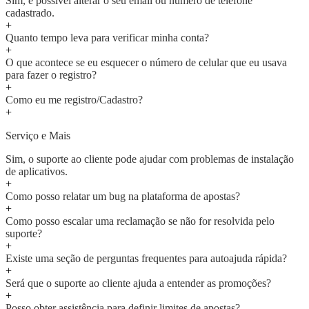
Sim, é possível alterar o seu email ou número de telefone
cadastrado.
+
Quanto tempo leva para verificar minha conta?
+
O que acontece se eu esquecer o número de celular que eu usava
para fazer o registro?
+
Como eu me registro/Cadastro?
+
Serviço e Mais
Sim, o suporte ao cliente pode ajudar com problemas de instalação
de aplicativos.
+
Como posso relatar um bug na plataforma de apostas?
+
Como posso escalar uma reclamação se não for resolvida pelo
suporte?
+
Existe uma seção de perguntas frequentes para autoajuda rápida?
+
Será que o suporte ao cliente ajuda a entender as promoções?
+
Posso obter assistência para definir limites de apostas?