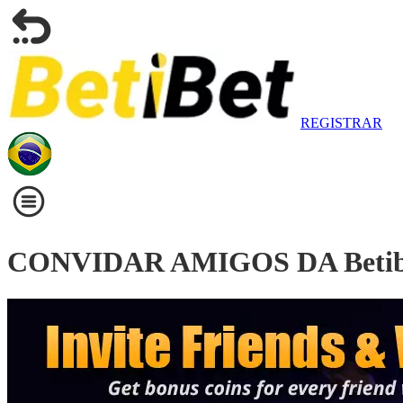
REGISTRAR
CONVIDAR AMIGOS DA Beti