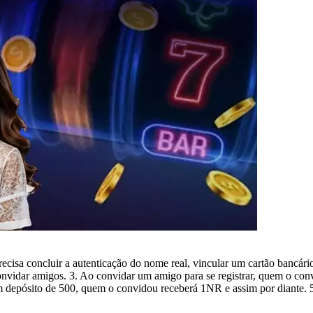
cisa concluir a autenticação do nome real, vincular um cartão bancário
nvidar amigos. 3. Ao convidar um amigo para se registrar, quem o con
 depósito de 500, quem o convidou receberá 1NR e assim por diante. 5.