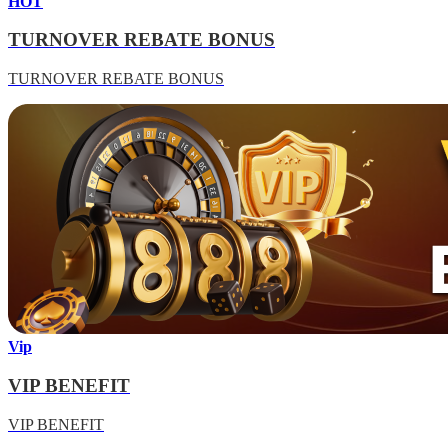
HOT
TURNOVER REBATE BONUS
TURNOVER REBATE BONUS
Vip
VIP BENEFIT
VIP BENEFIT