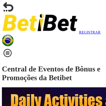
REGISTRAR
Central de Eventos de Bônus e
Promoções da Betibet