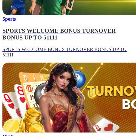
Sports
SPORTS WELCOME BONUS TURNOVER
BONUS UP TO 51111
SPORTS WELCOME BONUS TURNOVER BONUS UP TO
51111